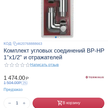
КОД:
4620768888663
Комплект угловых соединений ВР-НР
1"х1/2" и отражателей
Написать отзыв
1 474.00
Р
1 504.00
Р
-2%
Предзаказ
+
−
В корзину