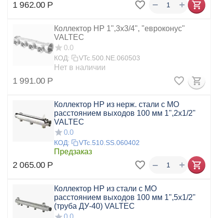
+
−
1 962.00
Р
Коллектор НР 1",3x3/4", "евроконус"
VALTEC
0.0
КОД:
VTc.500.NE.060503
Нет в наличии
1 991.00
Р
Коллектор НР из нерж. стали с МО
расстоянием выходов 100 мм 1",2x1/2"
VALTEC
0.0
КОД:
VTc.510.SS.060402
Предзаказ
+
−
2 065.00
Р
Коллектор НР из стали с МО
расстоянием выходов 100 мм 1",5x1/2"
(труба ДУ-40) VALTEC
0.0