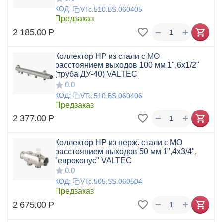
КОД:
VTc.510.BS.060405
Предзаказ
+
−
2 185.00
Р
Коллектор НР из стали с МО
расстоянием выходов 100 мм 1",6x1/2"
(труба ДУ-40) VALTEC
0.0
КОД:
VTc.510.BS.060406
Предзаказ
+
−
2 377.00
Р
Коллектор НР из нерж. стали с МО
расстоянием выходов 50 мм 1",4x3/4",
"евроконус" VALTEC
0.0
КОД:
VTc.505.SS.060504
Предзаказ
+
−
2 675.00
Р