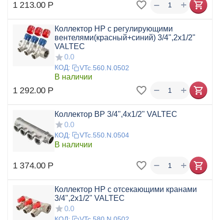
+
−
1 213.00
Р
Коллектор НР с регулирующими
вентелями(красный+синий) 3/4",2x1/2"
VALTEC
0.0
КОД:
VTc.560.N.0502
В наличии
+
−
1 292.00
Р
Коллектор ВР 3/4",4x1/2" VALTEC
0.0
КОД:
VTc.550.N.0504
В наличии
+
−
1 374.00
Р
Коллектор НР с отсекающими кранами
3/4",2x1/2" VALTEC
0.0
КОД:
VTc.580.N.0502