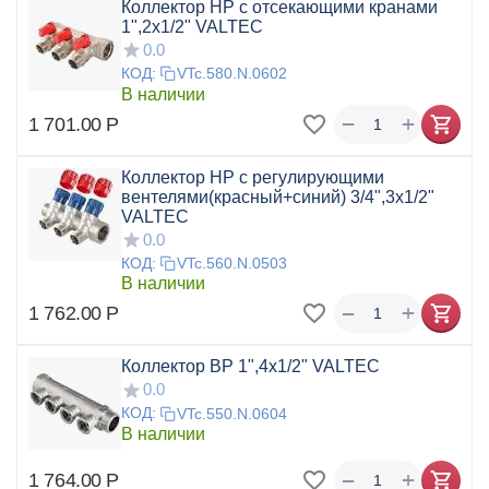
Коллектор НР с отсекающими кранами
1",2x1/2" VALTEC
0.0
КОД:
VTc.580.N.0602
В наличии
+
−
1 701.00
Р
Коллектор НР с регулирующими
вентелями(красный+синий) 3/4",3x1/2"
VALTEC
0.0
КОД:
VTc.560.N.0503
В наличии
+
−
1 762.00
Р
Коллектор ВР 1",4x1/2" VALTEC
0.0
КОД:
VTc.550.N.0604
В наличии
+
−
1 764.00
Р