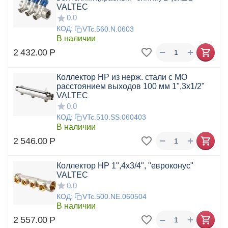
VALTEC
0.0
КОД:
VTc.560.N.0603
В наличии
+
−
2 432.00
Р
Коллектор НР из нерж. стали с МО
расстоянием выходов 100 мм 1",3x1/2"
VALTEC
0.0
КОД:
VTc.510.SS.060403
В наличии
+
−
2 546.00
Р
Коллектор НР 1",4x3/4", "евроконус"
VALTEC
0.0
КОД:
VTc.500.NE.060504
В наличии
+
−
2 557.00
Р