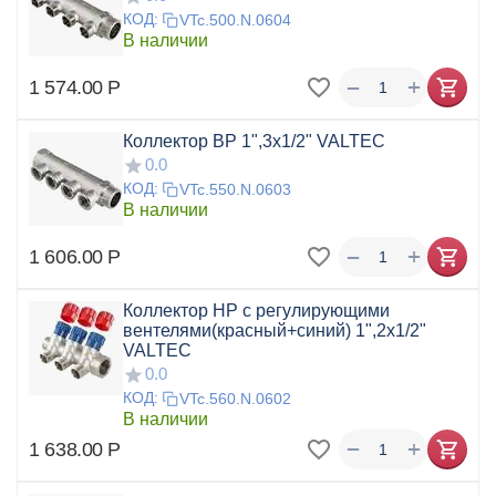
КОД:
VTc.500.N.0604
В наличии
+
−
1 574.00
Р
Коллектор ВР 1",3x1/2" VALTEC
0.0
КОД:
VTc.550.N.0603
В наличии
+
−
1 606.00
Р
Коллектор НР с регулирующими
вентелями(красный+синий) 1",2x1/2"
VALTEC
0.0
КОД:
VTc.560.N.0602
В наличии
+
−
1 638.00
Р