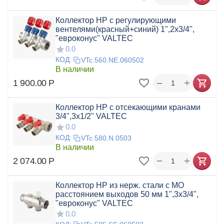
Коллектор НР с регулирующими
вентелями(красный+синий) 1",2x3/4",
"евроконус" VALTEC
0.0
КОД:
VTc.560.NE.060502
В наличии
+
−
1 900.00
Р
Коллектор НР с отсекающими кранами
3/4",3x1/2" VALTEC
0.0
КОД:
VTc.580.N.0503
В наличии
+
−
2 074.00
Р
Коллектор НР из нерж. стали с МО
расстоянием выходов 50 мм 1",3x3/4",
"евроконус" VALTEC
0.0