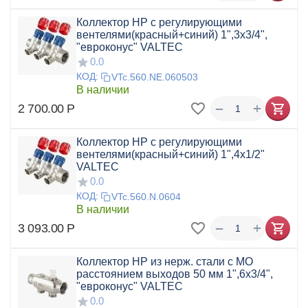
Коллектор НР с регулирующими
вентелями(красный+синий) 1",3x3/4",
"евроконус" VALTEC
0.0
КОД:
VTc.560.NE.060503
В наличии
+
−
2 700.00
Р
Коллектор НР с регулирующими
вентелями(красный+синий) 1",4x1/2"
VALTEC
0.0
КОД:
VTc.560.N.0604
В наличии
+
−
3 093.00
Р
Коллектор НР из нерж. стали с МО
расстоянием выходов 50 мм 1",6x3/4",
"евроконус" VALTEC
0.0