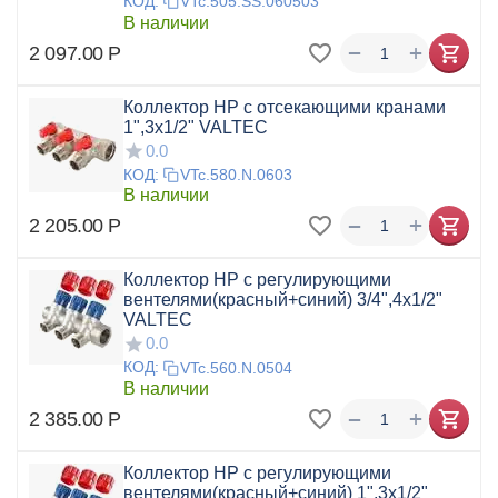
КОД:
VTc.505.SS.060503
В наличии
+
−
2 097.00
Р
Коллектор НР с отсекающими кранами
1",3x1/2" VALTEC
0.0
КОД:
VTc.580.N.0603
В наличии
+
−
2 205.00
Р
Коллектор НР с регулирующими
вентелями(красный+синий) 3/4",4x1/2"
VALTEC
0.0
КОД:
VTc.560.N.0504
В наличии
+
−
2 385.00
Р
Коллектор НР с регулирующими
вентелями(красный+синий) 1",3x1/2"