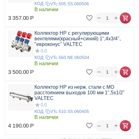
КОД:
VTc.505.SS.060506
В наличии
+
−
3 357.00
Р
Коллектор НР с регулирующими
вентелями(красный+синий) 1",4x3/4",
"евроконус" VALTEC
0.0
КОД:
VTc.560.NE.060504
В наличии
+
−
3 500.00
Р
Коллектор НР из нерж. стали с МО
расстоянием выходов 100 мм 1",5x1/2"
VALTEC
0.0
КОД:
VTc.510.SS.060405
В наличии
+
−
4 190.00
Р