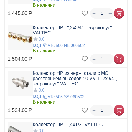
В наличии
+
−
1 445.00
Р
Коллектор НР 1",2x3/4", "евроконус"
VALTEC
0.0
КОД:
VTc.500.NE.060502
В наличии
+
−
1 504.00
Р
Коллектор НР из нерж. стали с МО
расстоянием выходов 50 мм 1",2x3/4",
"евроконус" VALTEC
0.0
КОД:
VTc.505.SS.060502
В наличии
+
−
1 524.00
Р
Коллектор НР 1",4x1/2" VALTEC
0.0