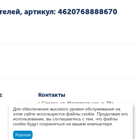
телей, артикул: 4620768888670
с
Контакты
г. Самара, ул. Магистральная, д. 78а
Для обеспечения высокого уровня обслуживания на
8 800-333-33-79
(звонок бесплатный)
этом сайте используются файлы cookie. Продолжая его
8(846)-211-03-15
использование, вы соглашаетесь с тем, что файлы
Пн-Пт 8.30 - 17.30 Сб 9.00 - 16.00
cookie будут сохраняться на вашем компьютере.
zakaz@teplocity.com
Посмотреть на карте
Хорошо