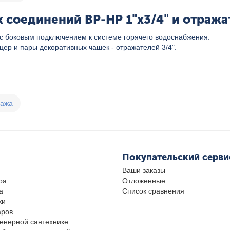
 соединений ВР-НР 1"х3/4" и отража
 боковым подключением к системе горячего водоснабжения.
уцер и пары декоративных чашек - отражателей 3/4".
дажа
Покупательский серви
Ваши заказы
ра
Отложенные
а
Список сравнения
ки
аров
женерной сантехнике