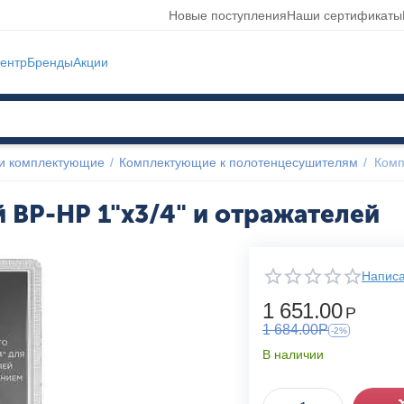
Новые поступления
Наши сертификаты
ентр
Бренды
Акции
и комплектующие
/
Комплектующие к полотенцесушителям
/
Комп
 ВР-НР 1"х3/4" и отражателей
Написа
1 651.00
Р
1 684.00
Р
-2%
В наличии