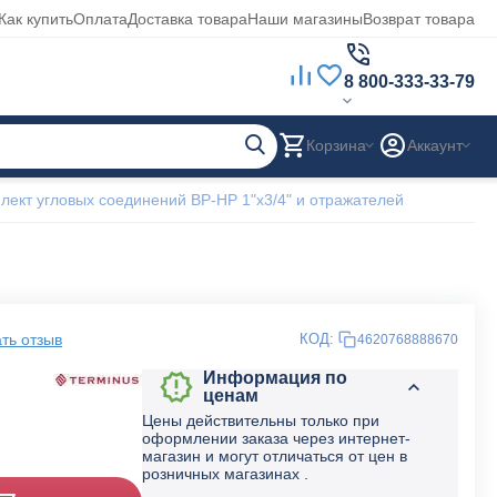
Как купить
Оплата
Доставка товара
Наши магазины
Возврат товара
8 800-333-33-79
Корзина
Аккаунт
лект угловых соединений ВР-НР 1"х3/4" и отражателей
ть отзыв
КОД:
4620768888670
Информация по
ценам
Цены действительны только при
оформлении заказа через интернет-
магазин и могут отличаться от цен в
розничных магазинах .