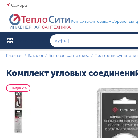
Самара
Контакты
Оптовикам
Сервисный ц
Каталог товаров
Главная
/
Каталог
/
Бытовая сантехника
/
Полотенцесушители 
Комплект угловых соединений
Скидка
2%