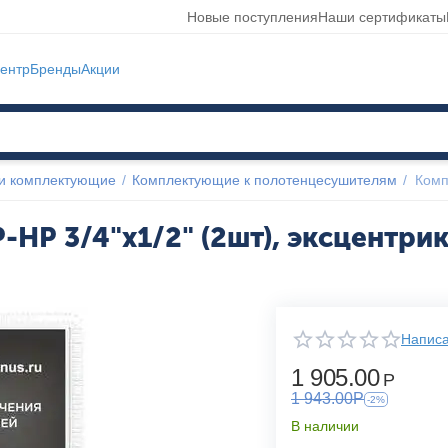
Новые поступления
Наши сертификаты
ентр
Бренды
Акции
и комплектующие
/
Комплектующие к полотенцесушителям
/
Комп
НР 3/4"х1/2" (2шт), эксцентрик 
Написа
1 905.00
Р
1 943.00
Р
-2%
В наличии