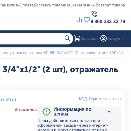
Как купить
Оплата
Доставка товара
Наши магазины
Возврат товара
8 800-333-33-79
Корзина
Аккаунт
лект уголок со сгоном ВР-НР 3/4"х1/2" (2шт), эксцентрик 3/4"х1/2" (2
3/4"х1/2" (2 шт), отражатель
ть отзыв
КОД:
4670078531650
Информация по
ценам
Цены действительны только при
оформлении заказа через интернет-
магазин и могут отличаться от цен в