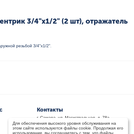
ентрик 3/4"х1/2" (2 шт), отражатель
ружной резьбой 3/4"х1/2".
с
Контакты
г. Самара, ул. Магистральная, д. 78а
Для обеспечения высокого уровня обслуживания на
8 800-333-33-79
(звонок бесплатный)
этом сайте используются файлы cookie. Продолжая его
8(846)-211-03-15
использование, вы соглашаетесь с тем, что файлы