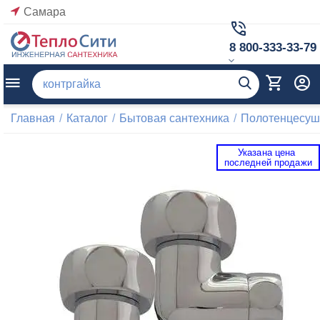
Самара
8 800-333-33-79
Главная
/
Каталог
/
Бытовая сантехника
/
Полотенцесуш
Указана цена 
 последней продажи 