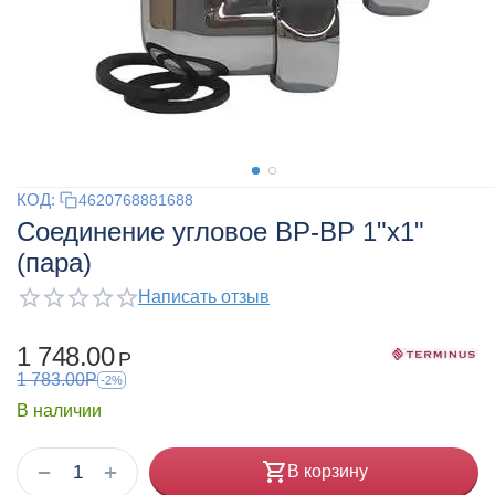
КОД:
4620768881688
Соединение угловое ВР-ВР 1"х1"
(пара)
Написать отзыв
1 748.00
Р
1 783.00
Р
-2%
В наличии
+
−
В корзину