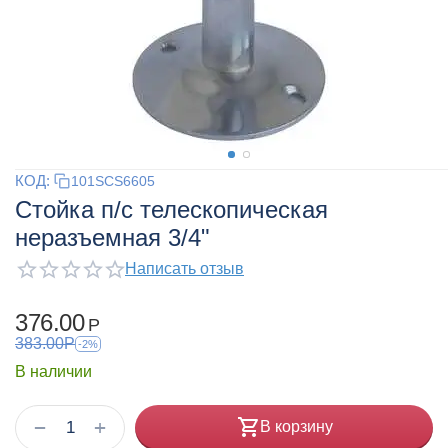
КОД:
101SCS6605
Стойка п/с телескопическая
неразъемная 3/4"
Написать отзыв
376.00
Р
383.00
Р
-2%
В наличии
+
−
В корзину