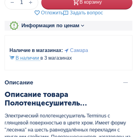
+
−
В корзину
Отложить
Задать вопрос
Информация по ценам
Наличие в магазинах:
Самара
В наличии
в 3 магазинах
Описание
Описание товара
Полотенцесушитель
электрический Евромикс П6
Электрический полотенцесушитель Terminus с
450х650 450 TERMINUS, артикул:
глянцевой поверхностью в цвете хром. Имеет форму
4660059580173
"лесенка" на шесть равноудалённых перекладин с
круглыми стойками. Полотенцесушитель изготовлен из