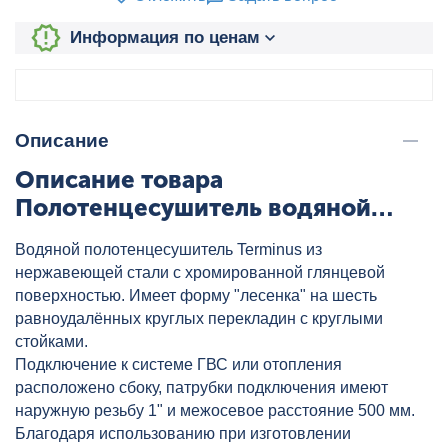
Информация по ценам
Описание
Описание товара
Полотенцесушитель водяной
Классик П6 500х600 боковое
Водяной полотенцесушитель Terminus из
подключение 500 TERMINUS,
нержавеющей стали с хромированной глянцевой
артикул: 4670078530219
поверхностью. Имеет форму "лесенка" на шесть
равноудалённых круглых перекладин с круглыми
стойками.
Подключение к системе ГВС или отопления
расположено сбоку, патрубки подключения имеют
наружную резьбу 1" и межосевое расстояние 500 мм.
Благодаря использованию при изготовлении