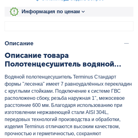
Информация по ценам
Описание
Описание товара
Полотенцесушитель водяной
Стандарт П7 500х796 боковое
Водяной полотенцесушитель Terminus Стандарт
подключение 600 TERMINUS,
формы "лесенка" имеет 7 равноудалённых перекладин
артикул: 4670030725332
с круглыми стойками. Подключение к системе ГВС
расположено сбоку, резьба наружная 1", межосевое
расстояние 600 мм. Благодаря использованию при
изготовлении нержавеющей стали AISI 304L,
передовых технологий производства и обработки,
изделия Terminus отличаются высоким качеством,
прочностью и герметичностью, сохраняют