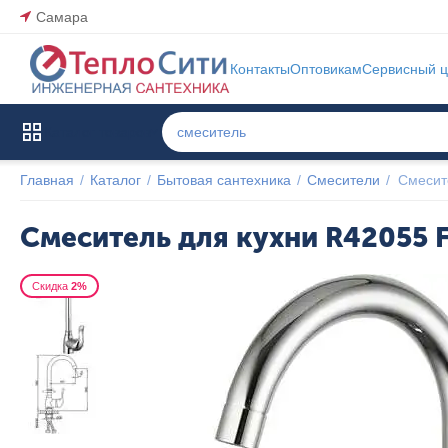
Самара
Контакты
Оптовикам
Сервисный ц
Каталог товаров
Главная
/
Каталог
/
Бытовая сантехника
/
Смесители
/
Смесит
Смеситель для кухни R42055 
Скидка
2%