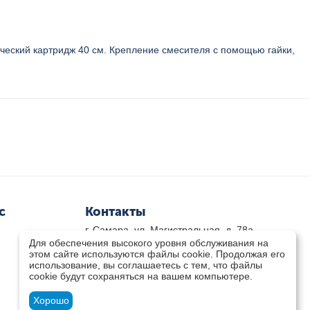
еский картридж 40 см. Крепление смесителя с помощью гайки,
с
Контакты
г. Самара, ул. Магистральная, д. 78а
Для обеспечения высокого уровня обслуживания на
8 800-333-33-79
(звонок бесплатный)
этом сайте используются файлы cookie. Продолжая его
8(846)-211-03-15
использование, вы соглашаетесь с тем, что файлы
Пн-Пт 8.30 - 17.30 Сб 9.00 - 16.00
cookie будут сохраняться на вашем компьютере.
zakaz@teplocity.com
Посмотреть на карте
Хорошо