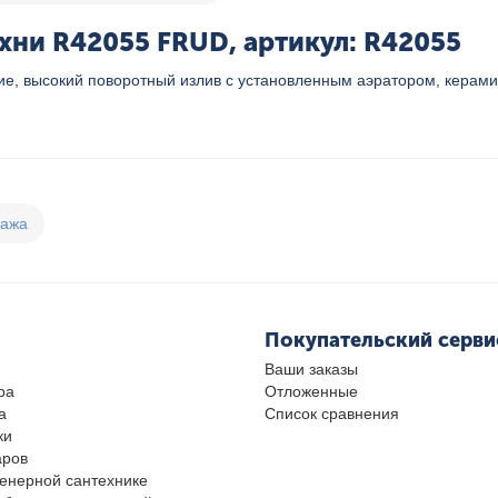
хни R42055 FRUD, артикул: R42055
, высокий поворотный излив с установленным аэратором, керамич
дажа
Покупательский серви
Ваши заказы
ра
Отложенные
а
Список сравнения
ки
аров
женерной сантехнике