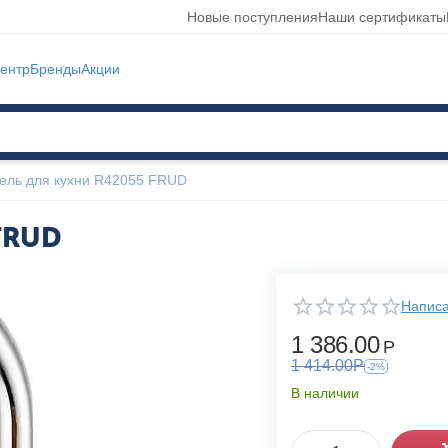
Новые поступления
Наши сертификаты
ентр
Бренды
Акции
ель для кухни R42055 FRUD
FRUD
Написа
1 386.00
Р
1 414.00
Р
-2%
В наличии