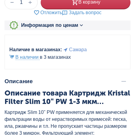
+
−
В корзину
Отложить
Задать вопрос
Информация по ценам
Наличие в магазинах:
Самара
В наличии
в 3 магазинах
Описание
Описание товара Картридж Kristal
Filter Slim 10" PW 1-3 мкм
(полипропиленовая нить) PPW-10
Картридж Slim 10" PW применяется для механической
1-3M, артикул: 3102152
фильтрации воды от нерастворимых примесей: песка,
ила, ржавчины и т.п. Не пропускает частицы размером
более 3 микрон. Фильтрующий элемент: