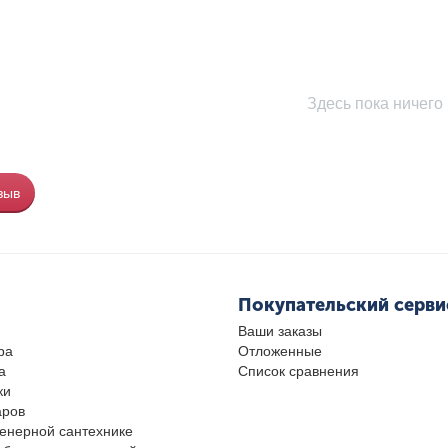
Здесь пока ничего 
зыв
Покупательский серви
Ваши заказы
ра
Отложенные
а
Список сравнения
ки
аров
женерной сантехнике