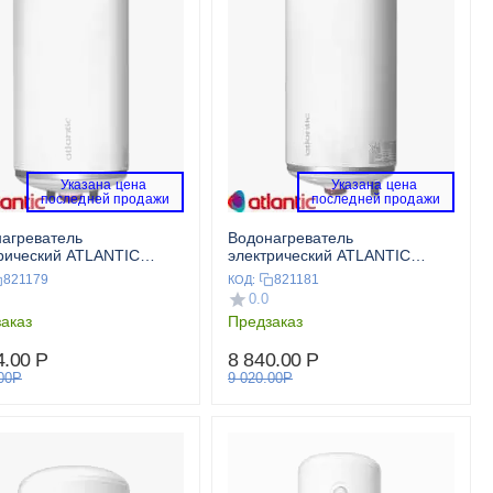
Указана цена 
Указана цена 
 последней продажи 
 последней продажи 
агреватель
Водонагреватель
рический ATLANTIC
электрический ATLANTIC
 SMALL 10 RB над
OPRO SMALL 15 RB над
821179
821181
КОД:
ой
мойкой
0.0
аказ
Предзаказ
4.00
Р
8 840.00
Р
00
Р
9 020.00
Р