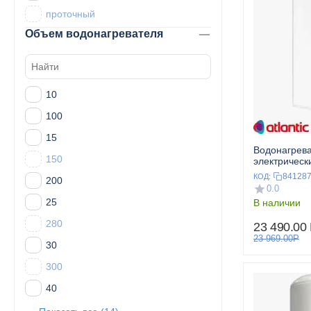
проточный
Объем водонагревателя
10
100
15
Водонагрев
150
электрическ
VERTIGO BA
84128
КОД:
200
0.0
25
В наличии
280
23 490.00
23 969.00
Р
30
300
40
50