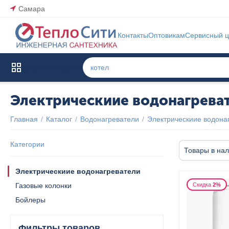
Самара
Контакты
Оптовикам
Сервисный ц
Каталог товаров
Электрическиие водонагрева
Главная
/
Каталог
/
Водонагреватели
/
Электрическиие водона
Категории
Товары в на
Электрическиие водонагреватели
Газовые колонки
Скидка
2%
Бойлеры
Фильтры товаров