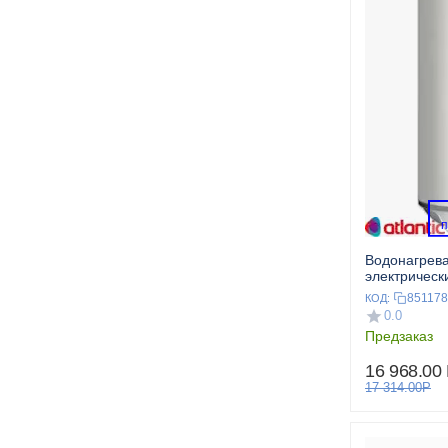
 
Водонагрев
электрическ
OPROP 80
851178
КОД:
0.0
Предзаказ
16 968.00
17 314.00
Р