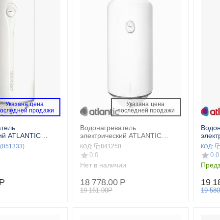
Указана цена 
Указана цена 
последней продажи 
 последней продажи 
атель
Водонагреватель
Водон
ий ATLANTIC
электрический ATLANTIC
элект
STEATITE SLIM 50
STEA
(851333)
841250
КОД:
КОД:
0.0
0.0
Нет в наличии
Предз
Р
18 778.00
Р
19 1
19 161.00
Р
19 580