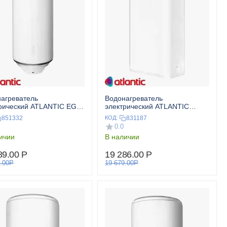
агреватель
Водонагреватель
рический ATLANTIC EGO
электрический ATLANTIC
VERTIGO BASIC 50 V
851332
831187
КОД:
0.0
ичии
В наличии
89.00
Р
19 286.00
Р
.00
Р
19 679.00
Р