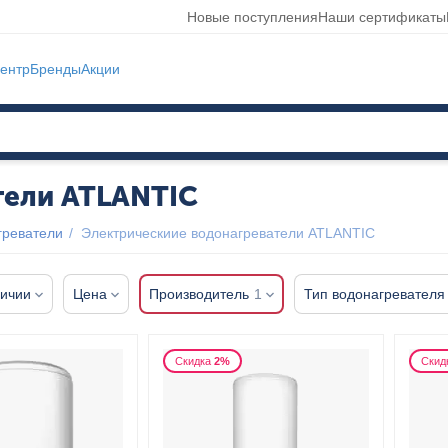
Новые поступления
Наши сертификаты
ентр
Бренды
Акции
тели ATLANTIC
греватели
/
Электрическиие водонагреватели ATLANTIC
личии
Цена
Производитель
1
Тип водонагревателя
Скидка
2%
Скид