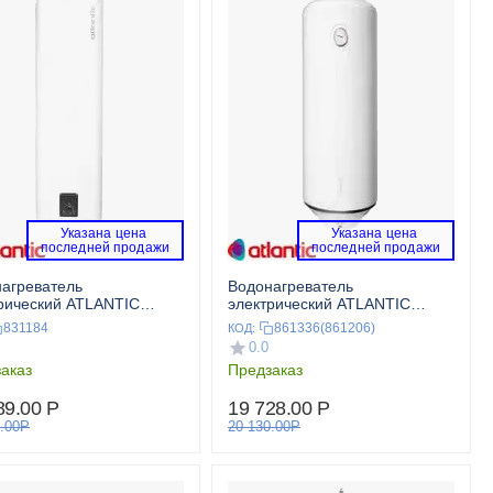
Указана цена 
Указана цена 
 последней продажи 
 последней продажи 
агреватель
Водонагреватель
рический ATLANTIC
электрический ATLANTIC
TITE CUBE 30 S3
OPROP 100
831184
861336(861206)
КОД:
0.0
аказ
Предзаказ
89.00
Р
19 728.00
Р
.00
Р
20 130.00
Р