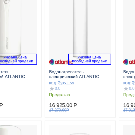
Указана цена 
Указана цена 
последней продажи 
 последней продажи 
атель
Водонагреватель
Водон
ий ATLANTIC
электрический ATLANTIC
элект
OPRO SLIM 75 PC
Steati
0
851159
КОД:
КОД:
0.0
0.0
Предзаказ
Предз
Р
16 925.00
Р
16 9
17 270.00
Р
17 313