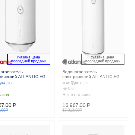
Указана цена 
Указана цена 
 последней продажи 
 последней продажи 
агреватель
Водонагреватель
рический ATLANTIC EGO
электрический ATLANTIC EGO
te 50
100 V
841308
861335
КОД:
0.0
аказ
Нет в наличии
67.00
Р
16 967.00
Р
.00
Р
17 313.00
Р