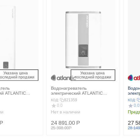
Указана цена 
Указана цена 
последней продажи 
 последней продажи 
атель
Водонагреватель
Водон
ий ATLANTIC
электрический ATLANTIC
элект
UBE 50 S3
VERTIGO Steatite 30
STEA
6
821359
КОД:
КОД:
0.0
0.0
ии
Нет в наличии
Предз
Р
24 891.00
Р
27 5
25 398.00
Р
28 149