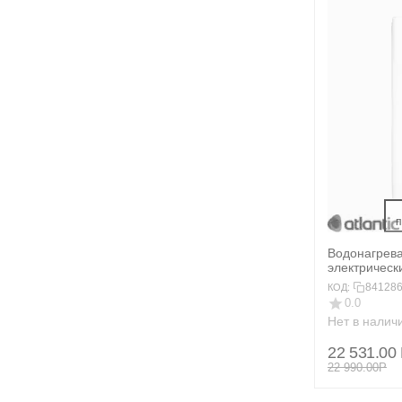
 
Водонагрев
электрическ
STEATITE C
84128
КОД:
0.0
Нет в налич
22 531.00
22 990.00
Р