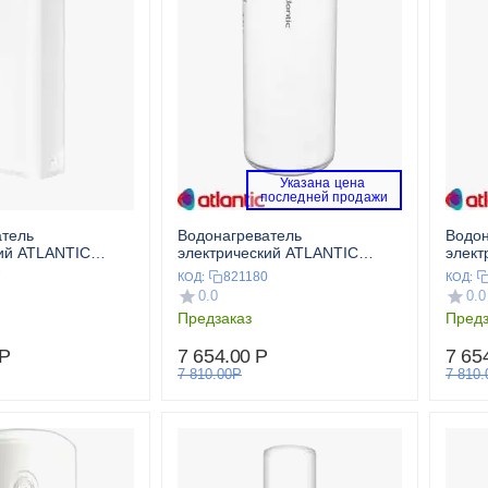
Указана цена 
 последней продажи 
атель
Водонагреватель
Водон
ий ATLANTIC
электрический ATLANTIC
элект
SIC 80 V
OPRO SMALL 10 SB под
OPRO
7
821180
КОД:
КОД:
мойкой
мойк
0.0
0.0
Предзаказ
Предз
Р
7 654.00
Р
7 65
7 810.00
Р
7 810.