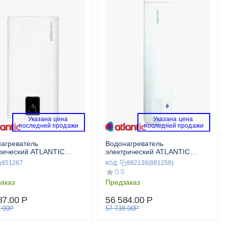
Указана цена 
Указана цена 
 последней продажи 
 последней продажи 
агреватель
Водонагреватель
рический ATLANTIC
электрический ATLANTIC
TITE CUBE 75 S4
О’PRO CENTRAL DOMESTIC
851267
882138(881258)
КОД:
200 VS (напольный)
0.0
аказ
Предзаказ
87.00
Р
56 584.00
Р
.00
Р
57 738.00
Р