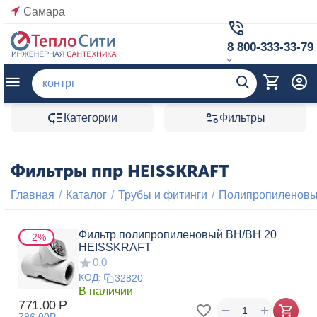
Самара
8 800-333-33-79
Категории
Фильтры
Фильтры ппр HEISSKRAFT
Главная
/
Каталог
/
Трубы и фитинги
/
Полипропиленовые
Фильтр полипропиленовый ВН/ВН 20
2%
HEISSKRAFT
0.0
КОД:
32820
В наличии
771.00
Р
+
−
786.00
Р