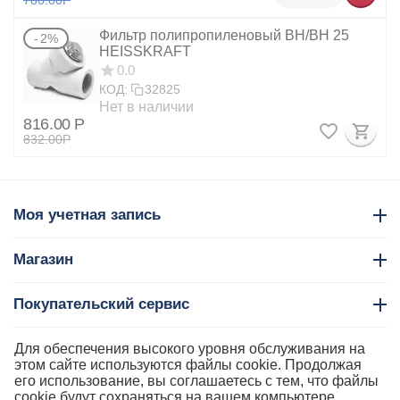
Фильтр полипропиленовый ВН/ВН 25
2%
HEISSKRAFT
0.0
КОД:
32825
Нет в наличии
816.00
Р
832.00
Р
Моя учетная запись
Магазин
Покупательский сервис
Контакты
Для обеспечения высокого уровня обслуживания на
этом сайте используются файлы cookie. Продолжая
его использование, вы соглашаетесь с тем, что файлы
cookie будут сохраняться на вашем компьютере.