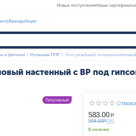
Новые поступления
Наши сертификаты
ентр
Бренды
Акции
ы и фитинги
/
Угольники ППР
/
Угол резьбовой полипропиленовый
овый настенный с ВР под гипсок
Популярный
Написа
583.00
Р
594.00
Р
-2%
В наличии