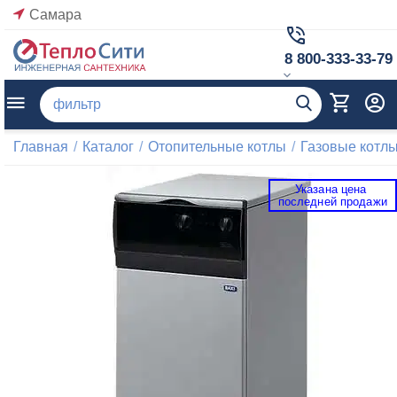
Самара
8 800-333-33-79
Главная
/
Каталог
/
Отопительные котлы
/
Газовые котл
Указана цена 
 последней продажи 