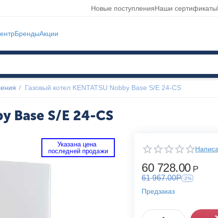
Новые поступления
Наши сертификаты
ентр
Бренды
Акции
ления
/
Газовый котел KENTATSU Nobby Base S/E 24-CS
y Base S/E 24-CS
Указана цена 
Написа
 последней продажи 
60 728.00
Р
61 967.00
Р
-2%
Предзаказ