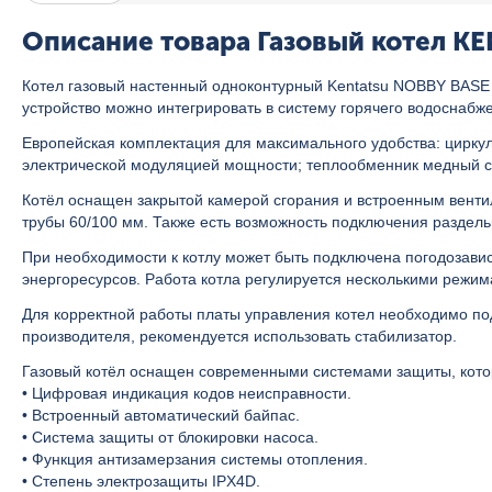
Описание товара Газовый котел KEN
Котел газовый настенный одноконтурный Kentatsu NOBBY BASE
устройство можно интегрировать в систему горячего водоснабже
Европейская комплектация для максимального удобства: циркул
электрической модуляцией мощности; теплообменник медный 
Котёл оснащен закрытой камерой сгорания и встроенным вент
трубы 60/100 мм. Также есть возможность подключения раздел
При необходимости к котлу может быть подключена погодозави
энергоресурсов. Работа котла регулируется несколькими режим
Для корректной работы платы управления котел необходимо под
производителя, рекомендуется использовать стабилизатор.
Газовый котёл оснащен современными системами защиты, кото
• Цифровая индикация кодов неисправности.
• Встроенный автоматический байпас.
• Система защиты от блокировки насоса.
• Функция антизамерзания системы отопления.
• Степень электрозащиты IPX4D.