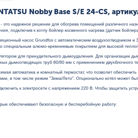
TATSU Nobby Base S/E 24-CS, артикул:
 - это надежное решение для обогрева помещений различного наз
ния, подключив к котлу бойлер косвенного нагрева (датчик бойлера
яционный насос Grundfos с автоматическим воздухоотводчиком и 3
со специальным алюмо-кремниевым покрытием для высокой теплоп
илятором для принудительного дымоудаления. Для организации д
ьных дымоотводящих труб 80/80 мм с применением двухблочного т
симая автоматика и комнатный термостат, что позволит обеспечи
ами, в том числе режим "Зима/Лето". Опционально котёл может бы
ключить к электросети с напряжением 220 В. Чтобы защитить устр
рые обеспечивают безопасную и бесперебойную работу: