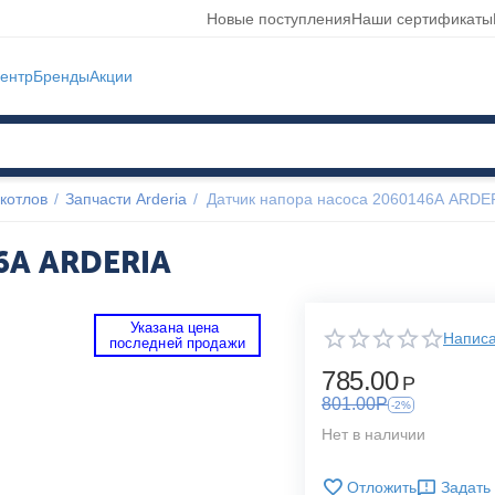
Новые поступления
Наши сертификаты
ентр
Бренды
Акции
котлов
/
Запчасти Arderia
/
Датчик напора насоса 2060146А ARDE
6А ARDERIA
Указана цена 
Написа
 последней продажи 
785.00
Р
801.00
Р
-2%
Нет в наличии
Отложить
Задать