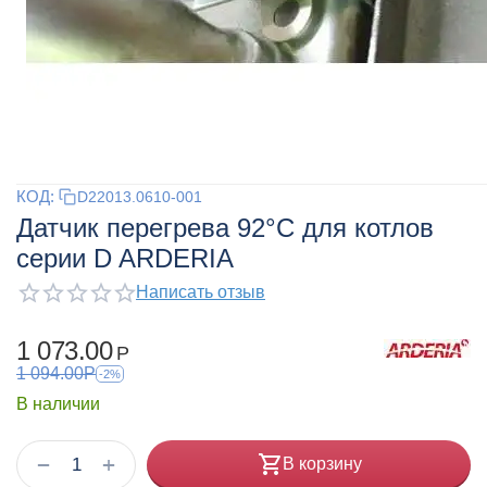
КОД:
D22013.0610-001
Датчик перегрева 92°С для котлов
серии D ARDERIA
Написать отзыв
1 073.00
Р
1 094.00
Р
-2%
В наличии
+
−
В корзину