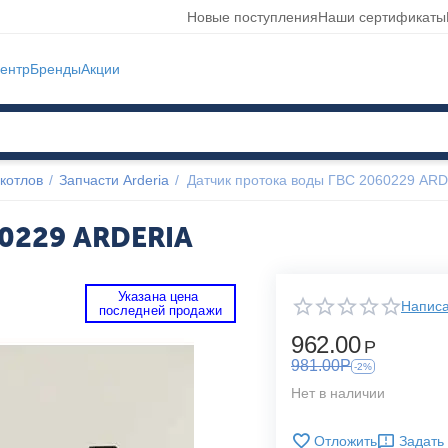
Новые поступления
Наши сертификаты
ентр
Бренды
Акции
котлов
/
Запчасти Arderia
/
Датчик протока воды ГВС 2060229 AR
60229 ARDERIA
Указана цена 
Написа
 последней продажи 
962.00
Р
981.00
Р
-2%
Нет в наличии
Отложить
Задать