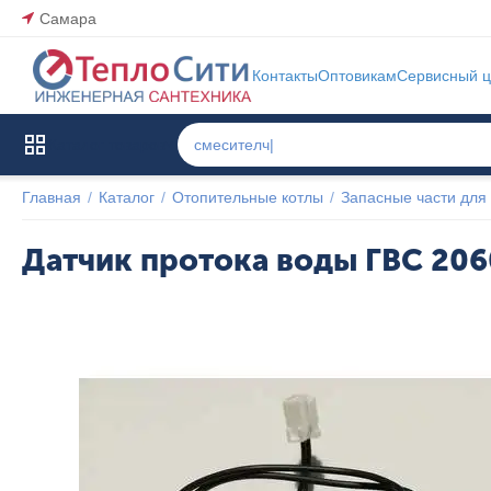
Самара
Контакты
Оптовикам
Сервисный ц
Каталог товаров
Главная
/
Каталог
/
Отопительные котлы
/
Запасные части для 
Датчик протока воды ГВС 20