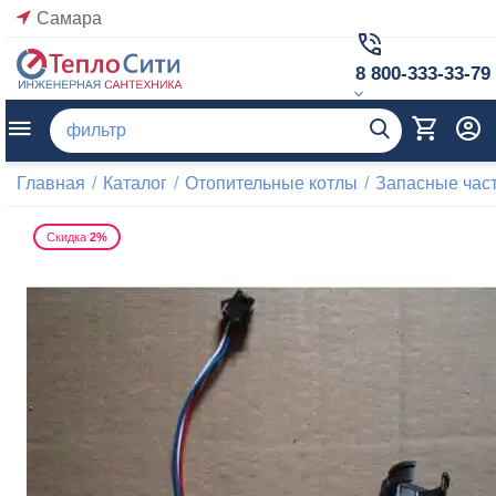
Самара
8 800-333-33-79
Главная
/
Каталог
/
Отопительные котлы
/
Запасные част
Скидка
2%