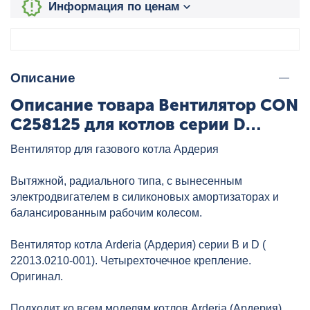
Информация по ценам
Описание
Описание товара Вентилятор CON
C258125 для котлов серии D
ARDERIA, артикул: D22013.0210-
Вентилятор для газового котла Ардерия
001
Вытяжной, радиального типа, с вынесенным
электродвигателем в силиконовых амортизаторах и
балансированным рабочим колесом.
Вентилятор котла Arderia (Ардерия) серии В и D (
22013.0210-001). Четырехточечное крепление.
Оригинал.
Подходит ко всем моделям котлов Arderia (Ардерия)