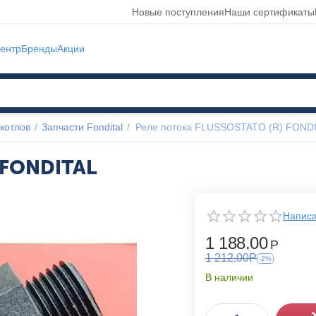
Новые поступления
Наши сертификаты
ентр
Бренды
Акции
котлов
/
Запчасти Fondital
/
Реле потока FLUSSOSTATO (R) FOND
 FONDITAL
Написа
1 188.00
Р
1 212.00
Р
-2%
В наличии