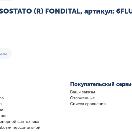
SOSTATO (R) FONDITAL, артикул: 6F
дажа
Покупательский серви
Ваши заказы
ра
Отложенные
а
Список сравнения
ки
аров
женерной сантехнике
аботки персональной