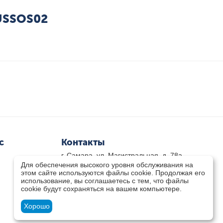
LUSSOS02
с
Контакты
г. Самара, ул. Магистральная, д. 78а
Для обеспечения высокого уровня обслуживания на
8 800-333-33-79
(звонок бесплатный)
этом сайте используются файлы cookie. Продолжая его
8(846)-211-03-15
использование, вы соглашаетесь с тем, что файлы
Пн-Пт 8.30 - 17.30 Сб 9.00 - 16.00
cookie будут сохраняться на вашем компьютере.
zakaz@teplocity.com
Посмотреть на карте
Хорошо