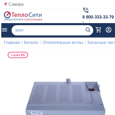
Самара
8 800-333-33-79
Главная
/
Каталог
/
Отопительные котлы
/
Запасные част
Скидка
2%