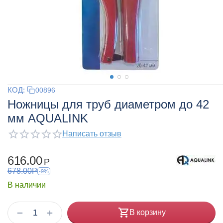
КОД:
00896
Ножницы для труб диаметром до 42
мм AQUALINK
Написать отзыв
616.00
Р
678.00
Р
-9%
В наличии
+
−
В корзину