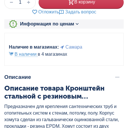
+
−
В корзину
Отложить
Задать вопрос
Информация по ценам
Наличие в магазинах:
Самара
В наличии
в 4 магазинах
Описание
Описание товара Кронштейн
стальной с резиновым
уплотнителем 110 мм (107-115) 4"
Предназначен для крепления сантехнических труб и
TAEN, артикул: TCLR-107-115
отопитеьных систем к стенам, потолку, полу. Корпус
хомута сделан из гальванически оцинкованной стали,
прокладки - резина EPDM. Хомут состоит из двух