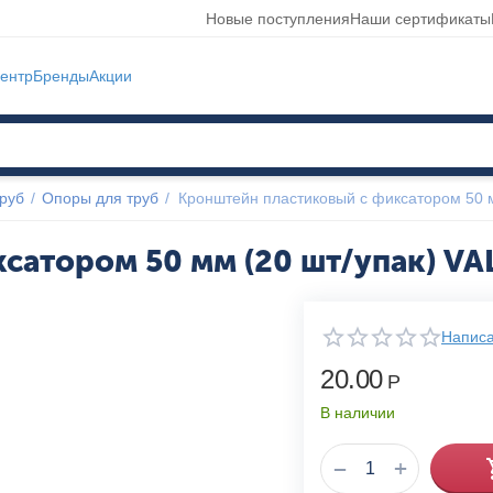
Новые поступления
Наши сертификаты
ентр
Бренды
Акции
руб
/
Опоры для труб
/
Кронштейн пластиковый c фиксатором 50 
сатором 50 мм (20 шт/упак) VA
Написа
20.00
Р
В наличии
+
−