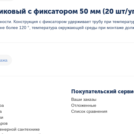
овый c фиксатором 50 мм (20 шт/упа
хности. Конструкция с фиксатором удерживает трубу при темпера
л не более 120 °, температура окружающей среды при монтаже долж
дажа
Покупательский серви
Ваши заказы
ра
Отложенные
а
Список сравнения
ки
аров
женерной сантехнике