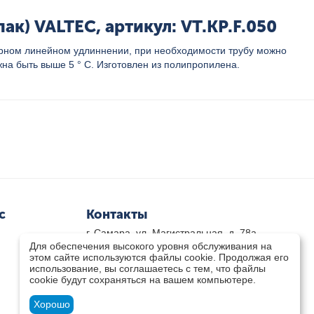
к) VALTEC, артикул: VT.KP.F.050
турном линейном удлиннении, при необходимости трубу можно
на быть выше 5 ° С. Изготовлен из полипропилена.
с
Контакты
г. Самара, ул. Магистральная, д. 78а
Для обеспечения высокого уровня обслуживания на
8 800-333-33-79
(звонок бесплатный)
этом сайте используются файлы cookie. Продолжая его
8(846)-211-03-15
использование, вы соглашаетесь с тем, что файлы
Пн-Пт 8.30 - 17.30 Сб 9.00 - 16.00
cookie будут сохраняться на вашем компьютере.
zakaz@teplocity.com
Посмотреть на карте
Хорошо