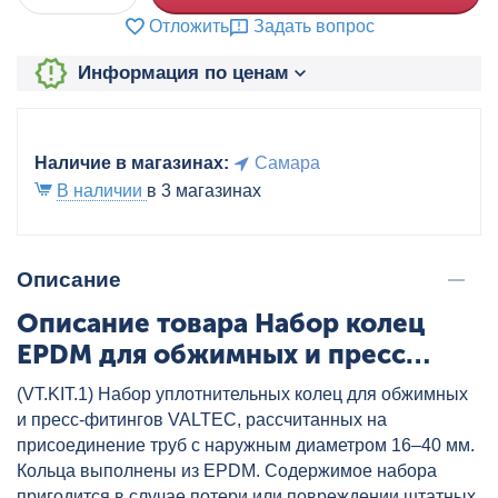
Отложить
Задать вопрос
Информация по ценам
Наличие в магазинах:
Самара
В наличии
в 3 магазинах
Описание
Описание товара Набор колец
EPDM для обжимных и пресс
фитингов VALTEC, Ду 16-40
(VT.KIT.1) Набор уплотнительных колец для обжимных
(ремонтный комплект) VALTEC,
и пресс-фитингов VALTEC, рассчитанных на
артикул: VT.KIT.1.1640
присоединение труб c наружным диаметром 16–40 мм.
Кольца выполнены из EPDM. Содержимое набора
пригодится в случае потери или повреждении штатных