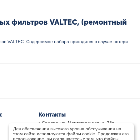
ных фильтров VALTEC, (ремонтный
оров VALTEC. Содержимое набора пригодится в случае потери
с
Контакты
г. Самара, ул. Магистральная, д. 78а
Для обеспечения высокого уровня обслуживания на
8 800-333-33-79
(звонок бесплатный)
этом сайте используются файлы cookie. Продолжая его
8(846)-211-03-15
использование, вы соглашаетесь с тем, что файлы