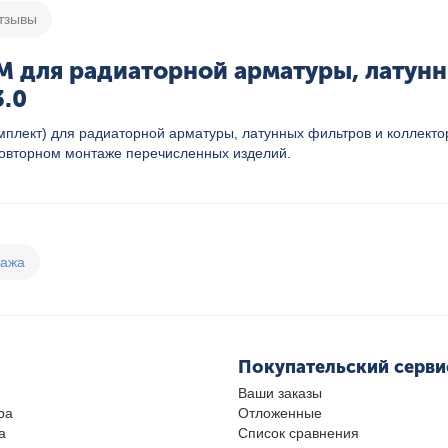
тзывы
M для радиаторной арматуры, латун
3.0
омплект) для радиаторной арматуры, латунных фильтров и коллект
повторном монтаже перечисленных изделий.
дажа
Покупательский серви
Ваши заказы
ра
Отложенные
а
Список сравнения