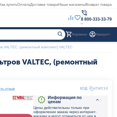
Как купить
Оплата
Доставка товара
Наши магазины
Возврат товара
8 800-333-33-79
Корзина
Аккаунт
ов VALTEC, (ремонтный комплект) VALTEC
ьтров VALTEC, (ремонтный
ть отзыв
КОД:
VT.KIT.3.0
Информация по
ценам
Цены действительны только при
оформлении заказа через интернет-
магазин и могут отличаться от цен в