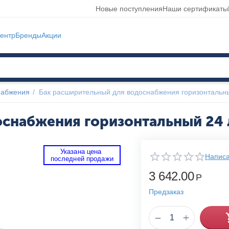
Новые поступления
Наши сертификаты
ентр
Бренды
Акции
набжения
/
Бак расширительный для водоснабжения горизонтальн
снабжения горизонтальный 24 
Указана цена 
Написа
 последней продажи 
3 642.00
Р
Предзаказ
+
−