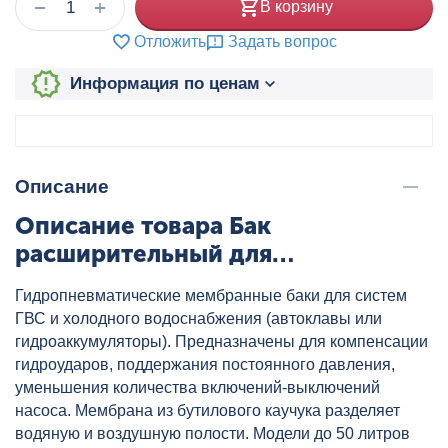
+
−
В корзину
Отложить
Задать вопрос
Информация по ценам
Описание
Описание товара Бак
расширительный для
водоснабжения горизонтальный
Гидропневматические мембранные баки для систем
WAO 80 л синий WESTER, артикул:
ГВС и холодного водоснабжения (автоклавы или
0-14-0990
гидроаккумуляторы). Предназначены для компенсации
гидроударов, поддержания постоянного давления,
уменьшения количества включений-выключений
насоса. Мембрана из бутилового каучука разделяет
водяную и воздушную полости. Модели до 50 литров