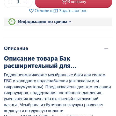
+
−
В корзину
Отложить
Задать вопрос
Информация по ценам
Описание
Описание товара Бак
расширительный для
водоснабжения WAV 150 л синий
Гидропневматические мембранные баки для систем
WESTER, артикул: 0-14-1160
ГВС и холодного водоснабжения (автоклавы или
гидроаккумуляторы). Предназначены для компенсации
гидроударов, поддержания постоянного давления,
уменьшения количества включений-выключений
насоса. Мембрана из бутилового каучука разделяет
водяную и воздушную полости.