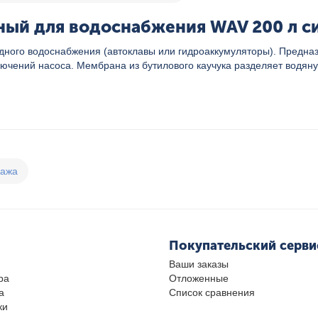
ый для водоснабжения WAV 200 л си
дного водоснабжения (автоклавы или гидроаккумуляторы). Предна
ючений насоса. Мембрана из бутилового каучука разделяет водян
дажа
Покупательский серви
Ваши заказы
ра
Отложенные
а
Список сравнения
ки