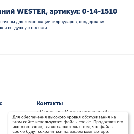
ний WESTER, артикул: 0-14-1510
значены для компенсации гидроударов, поддержания
ую и воздушную полости.
с
Контакты
г. Самара, ул. Магистральная, д. 78а
Для обеспечения высокого уровня обслуживания на
8 800-333-33-79
(звонок бесплатный)
этом сайте используются файлы cookie. Продолжая его
8(846)-211-03-15
использование, вы соглашаетесь с тем, что файлы
Пн-Пт 8.30 - 17.30 Сб 9.00 - 16.00
cookie будут сохраняться на вашем компьютере.