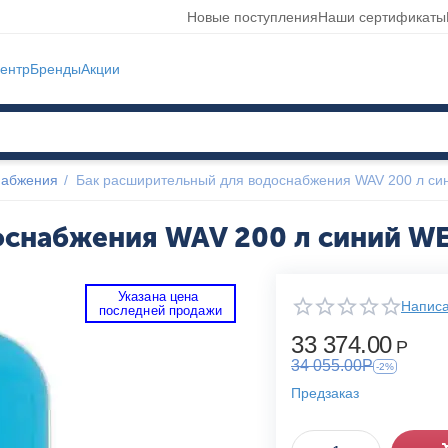
Новые поступления
Наши сертификаты
ентр
Бренды
Акции
набжения
/
Бак расширительный для водоснабжения WAV 200 л с
оснабжения WAV 200 л синий W
Указана цена 
Написа
 последней продажи 
33 374.00
Р
34 055.00
Р
-2%
Предзаказ