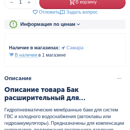
+
−
В корзину
Отложить
Задать вопрос
Информация по ценам
Наличие в магазинах:
Самара
В наличии
в 1 магазине
Описание
Описание товара Бак
расширительный для
водоснабжения WAV 8 л синий
Гидропневматические мембранные баки для систем
WESTER, артикул: 0-14-1020
ГВС и холодного водоснабжения (автоклавы или
гидроаккумуляторы). Предназначены для компенсации
гидроударов, поддержания постоянного давления,