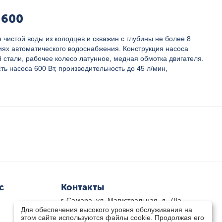
J600
истой воды из колодцев и скважин с глубины не более 8
иях автоматического водоснабжения. Конструкция насоса
стали, рабочее колесо латунное, медная обмотка двигателя.
ь насоса 600 Вт, производительность до 45 л/мин,
с
Контакты
г. Самара, ул. Магистральная, д. 78а
Для обеспечения высокого уровня обслуживания на
8 800-333-33-79
(звонок бесплатный)
этом сайте используются файлы cookie. Продолжая его
8(846)-211-03-15