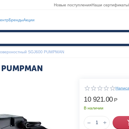
Новые поступления
Наши сертификаты
ентр
Бренды
Акции
поверхностный SGJ600 PUMPMAN
0 PUMPMAN
Написа
10 921.00
Р
В наличии
+
−