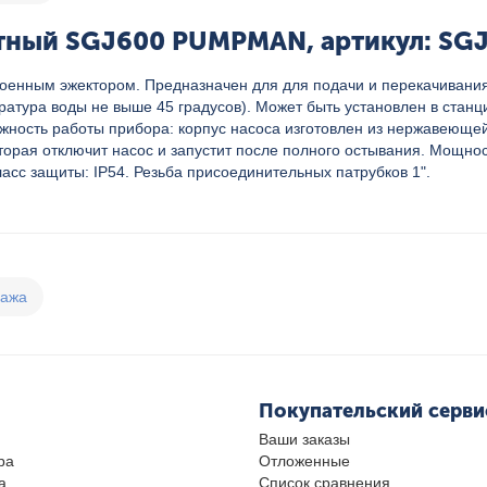
тный SGJ600 PUMPMAN, артикул: SG
нным эжектором. Предназначен для для подачи и перекачивания ч
ратура воды не выше 45 градусов). Может быть установлен в станц
ность работы прибора: корпус насоса изготовлен из нержавеющей 
торая отключит насос и запустит после полного остывания. Мощност
ласс защиты: IP54. Резьба присоединительных патрубков 1".
дажа
Покупательский серви
Ваши заказы
ра
Отложенные
а
Список сравнения