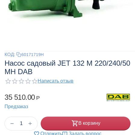
КОД:
60171719H
Насос садовый JET 132 M 220/240/50
MH DAB
Написать отзыв
35 510.00
Р
Предзаказ
+
−
В корзину
Отложить
Задать вопрос