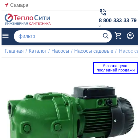
Самара
8 800-333-33-79
Главная
/
Каталог
/
Насосы
/
Насосы садовые
/
Насос с
Указана цена 
 последней продажи 