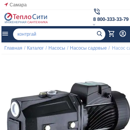
Самара
8 800-333-33-79
Главная
/
Каталог
/
Насосы
/
Насосы садовые
/
Насос 