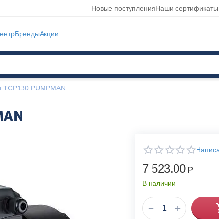
Новые поступления
Наши сертификаты
ентр
Бренды
Акции
ый TCP130 PUMPMAN
MAN
Написа
7 523.00
Р
В наличии
+
−