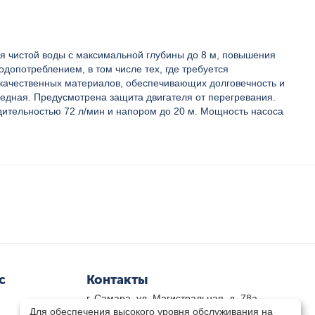
 чистой воды с максимальной глубины до 8 м, повышения
допотреблением, в том числе тех, где требуется
 качественных материалов, обеспечивающих долговечность и
 медная. Предусмотрена защита двигателя от перегревания.
ительностью 72 л/мин и напором до 20 м. Мощность насоса
с
Контакты
г. Самара, ул. Магистральная, д. 78а
Для обеспечения высокого уровня обслуживания на
8 800-333-33-79
(звонок бесплатный)