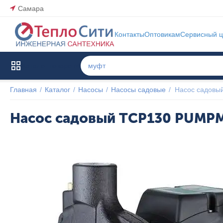
Самара
Контакты
Оптовикам
Сервисный ц
Каталог товаров
Главная
/
Каталог
/
Насосы
/
Насосы садовые
/
Насос садов
Насос садовый TCP130 PUMP