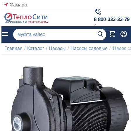
Самара
8 800-333-33-79
Главная
/
Каталог
/
Насосы
/
Насосы садовые
/
Насос 