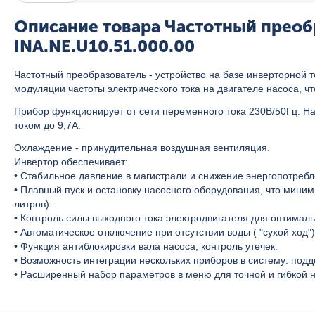
Описание товара Частотный преобр
INA.NE.U10.51.000.00
Частотный преобразователь - устройство на базе инверторной т
модуляции частоты электрического тока на двигателе насоса, ч
Прибор функционирует от сети переменного тока 230В/50Гц. 
током до 9,7А.
Охлаждение - принудительная воздушная вентиляция.
Инвертор обеспечивает:
• Стабильное давление в магистрали и снижение энергопотреб
• Плавный пуск и остановку насосного оборудования, что мини
литров).
• Контроль силы выходного тока электродвигателя для оптимал
• Автоматическое отключение при отсутствии воды ( "сухой хо
• Функция антиблокировки вала насоса, контроль утечек.
• Возможность интеграции нескольких приборов в систему: под
• Расширенный набор параметров в меню для точной и гибкой н