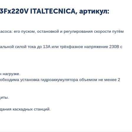
3Fх220V ITALTECNICA, артикул:
соса: его пуском, остановкой и регулирования скорости путём
мальной
силой тока до 13А или трёхфазное напряжение 230В с
 нагрузке.
необходима установка гидроаккумулятора объемом не менее 2
щиты.
дания каскадных станций.