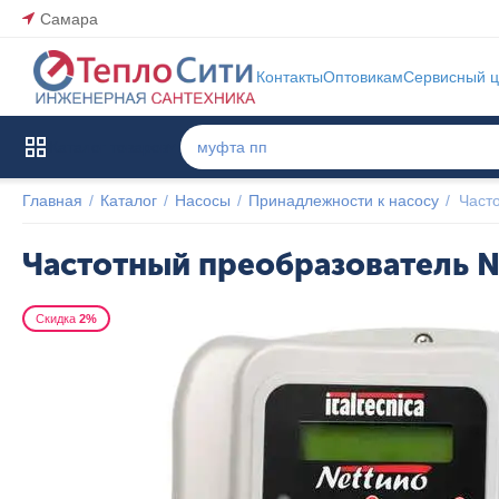
Самара
Контакты
Оптовикам
Сервисный ц
Каталог товаров
Главная
/
Каталог
/
Насосы
/
Принадлежности к насосу
/
Част
Частотный преобразователь Ne
Скидка
2%