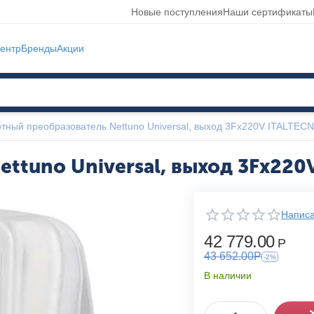
Новые поступления
Наши сертификаты
ентр
Бренды
Акции
отный преобразователь Nettuno Universal, выход 3Fх220V ITALTEC
ttuno Universal, выход 3Fх220
Написа
42 779.00
Р
43 652.00
Р
-2%
В наличии