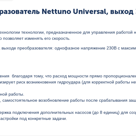
азователь Nettuno Universal, выход 
ехнологии технологии, предназначенное для управления работой на
то позволяет изменять
его скорость.
На выходе преобразователя: однофазное напряжение 230В с макси
ления благодаря тому, что расход мощности прямо пропорционален
мизирует риск возникновения гидроудара (для корректной работы 
ьной работы.
д"), самостоятельное возобновление работы после срабатывания за
держка подключения дополнительных насосов (до 8 единиц) для соз
астройки под конкретные задачи.