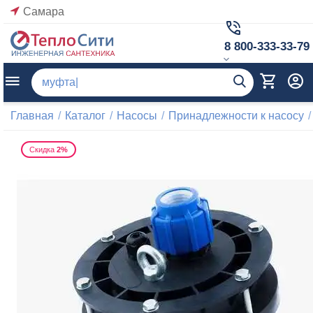
Самара
8 800-333-33-79
Главная
/
Каталог
/
Насосы
/
Принадлежности к насосу
/
Скидка
2%