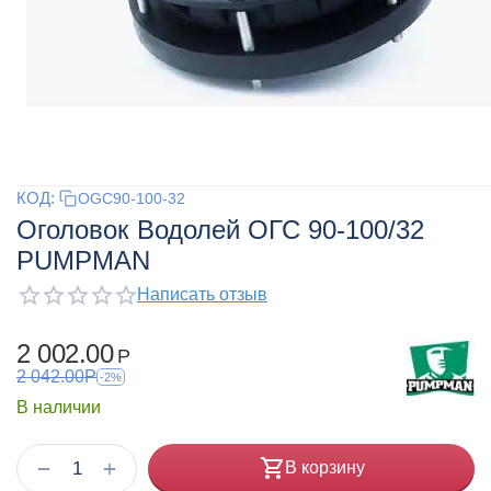
КОД:
OGC90-100-32
Оголовок Водолей ОГС 90-100/32
PUMPMAN
Написать отзыв
2 002.00
Р
2 042.00
Р
-2%
В наличии
+
−
В корзину