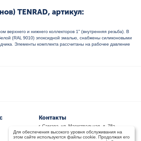
нов) TENRAD, артикул:
верхнего и нижнего коллекторов 1" (внутренняя резьба). В
 белой (RAL 9010) эпоксидной эмалью, снабжены силиконовыми
одчика. Элементы комплекта рассчитаны на рабочее давление
с
Контакты
г. Самара, ул. Магистральная, д. 78а
Для обеспечения высокого уровня обслуживания на
8 800-333-33-79
(звонок бесплатный)
этом сайте используются файлы cookie. Продолжая его
8(846)-211-03-15