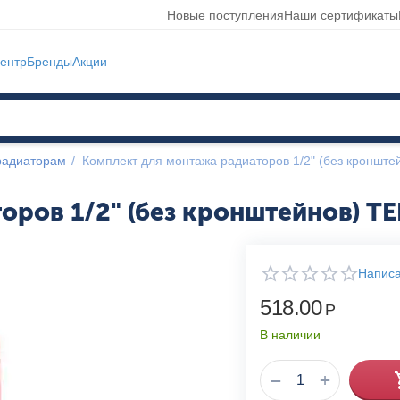
Новые поступления
Наши сертификаты
ентр
Бренды
Акции
радиаторам
/
Комплект для монтажа радиаторов 1/2" (без кроншт
оров 1/2" (без кронштейнов) T
Написа
518.00
Р
В наличии
+
−