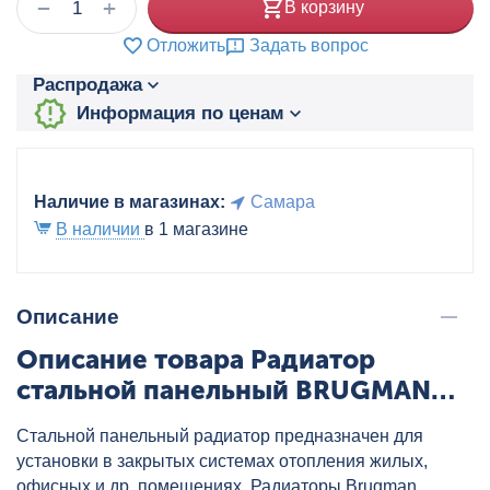
+
−
В корзину
Отложить
Задать вопрос
Распродажа
Информация по ценам
Наличие в магазинах:
Самара
В наличии
в 1 магазине
Описание
Описание товара Радиатор
стальной панельный BRUGMAN
FEV22 500/800 нижнее
Стальной панельный радиатор предназначен для
подключение, артикул:
установки в закрытых системах отопления жилых,
FEV220500801UBY
офисных и др. помещениях. Радиаторы Brugman