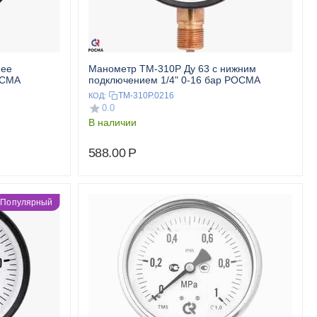
нее
Манометр ТМ-310Р Ду 63 с нижним
ОСМА
подключением 1/4" 0-16 бар РОСМА
ТМ-310Р.0216
КОД:
0.0
В наличии
588.00
Р
Популярный