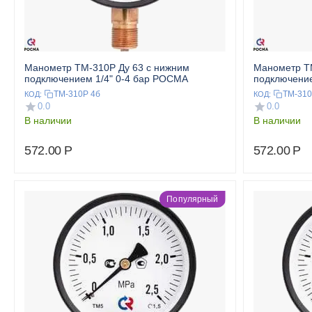
Манометр ТМ-310Р Ду 63 с нижним
Манометр ТМ
подключением 1/4" 0-4 бар РОСМА
подключение
ТМ-310Р 4б
ТМ-310
КОД:
КОД:
0.0
0.0
В наличии
В наличии
572.00
Р
572.00
Р
Популярный