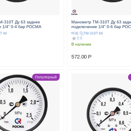
-310T Ду 63 заднее
Манометр ТМ-310T Ду 63 зад
 1/4" 0-4 бар РОСМА
подключение 1/4" 0-6 бар РО
Т 4б
ТМ-310Т 6б
КОД:
0.0
В наличии
572.00
Р
Популярный