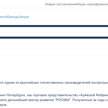
Новые поступления
Наши сертификаты
ентр
Бренды
Акции
я одним из крупнейших отечественных производителей контрольно
анкт-Петербурге, как торговое представительство «Куявской Фаб
лило дальнейший вектор развития "РОСМЫ". Полученные за годы с
оров.