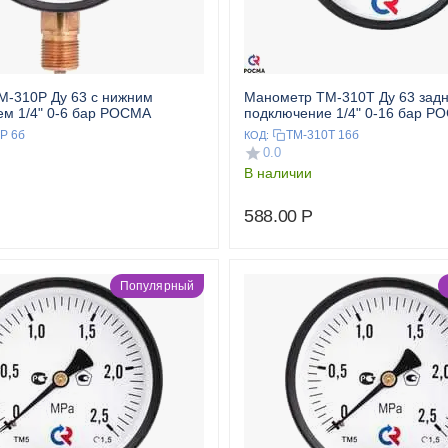
-310Р Ду 63 с нижним
Манометр ТМ-310T Ду 63 зад
м 1/4" 0-6 бар РОСМА
подключение 1/4" 0-16 бар Р
Р 6б
ТМ-310Т 16б
КОД:
0.0
В наличии
588.00
Р
Популярный