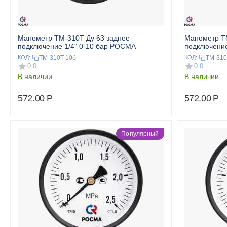
Манометр ТМ-310T Ду 63 заднее
Манометр ТМ
подключение 1/4" 0-10 бар РОСМА
подключение
ТМ-310Т 10б
ТМ-310
КОД:
КОД:
0.0
0.0
В наличии
В наличии
572.00
Р
572.00
Р
Популярный