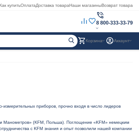
Как купить
Оплата
Доставка товара
Наши магазины
Возврат товара
8 800-333-33-79
Корзина
Аккаунт
-измерительных приборов, прочно входя в число лидеров
рики Манометров» (KFM, Польша). Поглощение «KFM» немецким
отрудничества с KFM знания и опыт позволили нашей компании