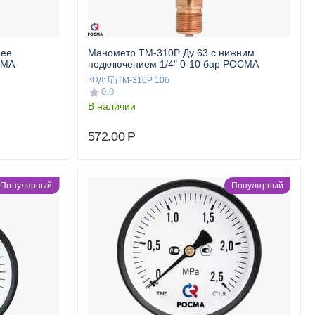
нее
Манометр ТМ-310Р Ду 63 с нижним
СМА
подключением 1/4" 0-10 бар РОСМА
ТМ-310Р 10б
КОД:
0.0
В наличии
572.00
Р
Популярный
Популярный