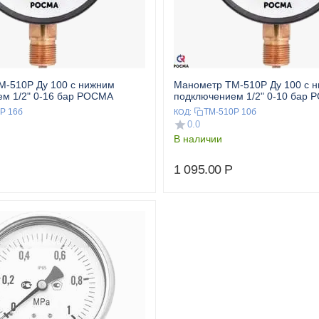
-510Р Ду 100 с нижним
Манометр ТМ-510Р Ду 100 с 
м 1/2" 0-16 бар РОСМА
подключением 1/2" 0-10 бар
Р 16б
ТМ-510Р 10б
КОД:
0.0
В наличии
1 095.00
Р