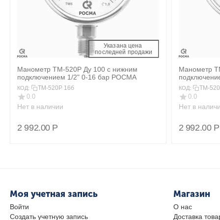
Указана цена 
 последней продажи 
Манометр ТМ-520Р Ду 100 с нижним
Манометр ТМ
подключением 1/2" 0-16 бар РОСМА
подключение
ТМ-520Р 16б
ТМ-520
КОД:
КОД:
0.0
0.0
Нет в наличии
Нет в налич
2 992.00
Р
2 992.00
Р
Моя учетная запись
Магазин
Войти
О нас
Создать учетную запись
Доставка това