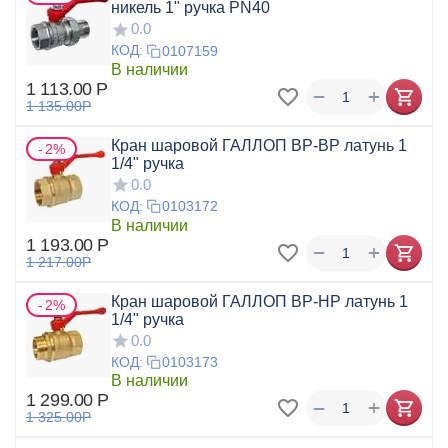
никель 1" ручка PN40
0.0
КОД:
0107159
В наличии
1 113.00
Р
+
−
1 135.00
Р
Кран шаровой ГАЛЛОП ВР-ВР латунь 1
2%
1/4" ручка
0.0
КОД:
0103172
В наличии
1 193.00
Р
+
−
1 217.00
Р
Кран шаровой ГАЛЛОП ВР-НР латунь 1
2%
1/4" ручка
0.0
КОД:
0103173
В наличии
1 299.00
Р
+
−
1 325.00
Р