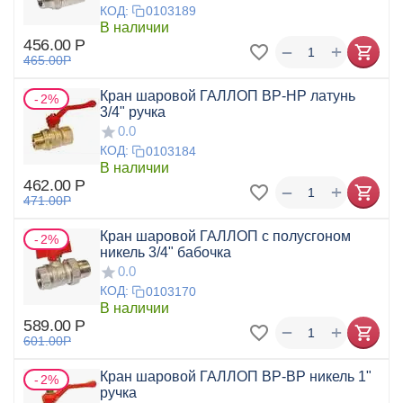
КОД:
0103189
В наличии
456.00
Р
+
−
465.00
Р
Кран шаровой ГАЛЛОП ВР-НР латунь
2%
3/4" ручка
0.0
КОД:
0103184
В наличии
462.00
Р
+
−
471.00
Р
Кран шаровой ГАЛЛОП с полусгоном
2%
никель 3/4" бабочка
0.0
КОД:
0103170
В наличии
589.00
Р
+
−
601.00
Р
Кран шаровой ГАЛЛОП ВР-ВР никель 1"
2%
ручка