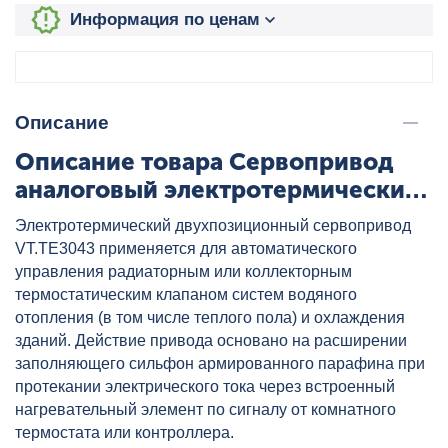
Информация по ценам
Описание
Описание товара Сервопривод
аналоговый электротермический,
нормально открытый, 220 В
Электротермический двухпозиционный сервопривод
VALTEC, артикул: VT.TE3043.A.220
VT.TE3043 применяется для автоматического
управления радиаторным или коллекторным
термостатическим клапаном систем водяного
отопления (в том числе теплого пола) и охлаждения
зданий. Действие привода основано на расширении
заполняющего сильфон армированного парафина при
протекании электрического тока через встроенный
нагревательный элемент по сигналу от комнатного
термостата или контроллера.