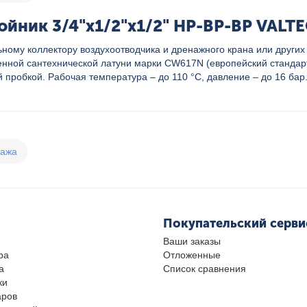
йник 3/4"х1/2"х1/2" НР-ВР-ВР VALTEC
ному коллектору воздухоотводчика и дренажного крана или других
твенной сантехнической латуни марки CW617N (европейский стандар
пробкой. Рабочая температура – до 110 °С, давление – до 16 бар
дажа
Покупательский серви
Ваши заказы
ра
Отложенные
а
Список сравнения
ки
аров