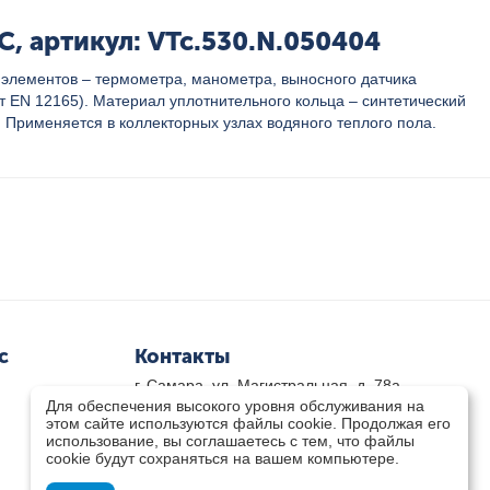
, артикул: VTc.530.N.050404
 элементов – термометра, манометра, выносного датчика
т ЕN 12165). Материал уплотнительного кольца – синтетический
. Применяется в коллекторных узлах водяного теплого пола.
с
Контакты
г. Самара, ул. Магистральная, д. 78а
Для обеспечения высокого уровня обслуживания на
8 800-333-33-79
(звонок бесплатный)
этом сайте используются файлы cookie. Продолжая его
8(846)-211-03-15
использование, вы соглашаетесь с тем, что файлы
Пн-Пт 8.30 - 17.30 Сб 9.00 - 16.00
cookie будут сохраняться на вашем компьютере.
zakaz@teplocity.com