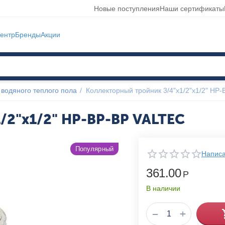
Новые поступления
Наши сертификаты
ентр
Бренды
Акции
водяного теплого пола
/
Коллекторный тройник 3/4"х1/2"х1/2" НР
/2"х1/2" НР-ВР-ВР VALTEC
Популярный
Написа
361.00
Р
В наличии
+
−