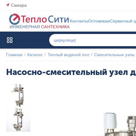
Самара
Контакты
Оптовикам
Сервисный ц
Каталог товаров
Главная
/
Каталог
/
Теплый водяной пол
/
Смесительные узлы
Насосно-смесительный узел д
Указана 
цена 
последней 
продажи 