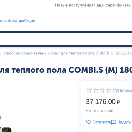
Новые поступления
Наши сертификаты
ентр
Бренды
Акции
/
Насосно-смесительный узел для теплого пола COMBI.S (М) 180
ля теплого пола COMBI.S (М) 18
Написа
37 176.00
Р
Нет в наличии
Отложить
Задать