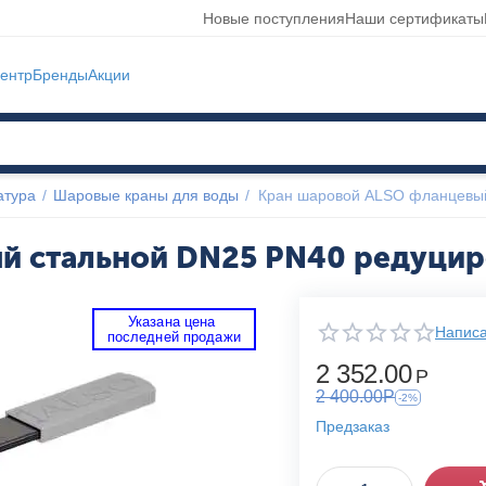
Новые поступления
Наши сертификаты
ентр
Бренды
Акции
атура
/
Шаровые краны для воды
/
Кран шаровой ALSO фланцевы
й стальной DN25 PN40 редуци
Указана цена 
Написа
 последней продажи 
2 352.00
Р
2 400.00
Р
-2%
Предзаказ