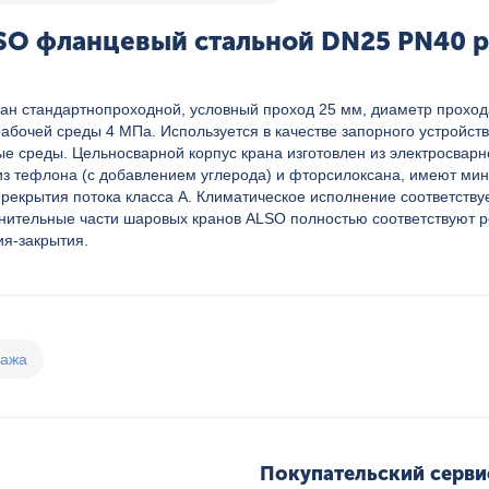
SO фланцевый стальной DN25 PN40 р
н стандартнопроходной, условный проход 25 мм, диаметр проход
бочей среды 4 МПа. Используется в качестве запорного устройств
 среды. Цельносварной корпус крана изготовлен из электросварной
 из тефлона (с добавлением углерода) и фторсилоксана, имеют ми
ерекрытия потока класса А. Климатическое исполнение соответству
инительные части шаровых кранов ALSO полностью соответствуют 
ия-закрытия.
дажа
Покупательский серви