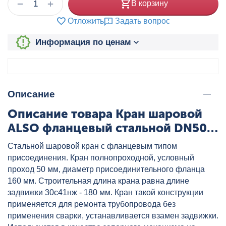
+
−
В корзину
Отложить
Задать вопрос
Информация по ценам
Описание
Описание товара Кран шаровой
ALSO фланцевый стальной DN50
PN40 в строительную длину
Стальной шаровой кран с фланцевым типом
задвижки, полнопроходной,
присоединения. Кран полнопроходной, условный
артикул: КШ.Ф.З.050.40-01
проход 50 мм, диаметр присоединительного фланца
160 мм. Строительная длина крана равна длине
задвижки 30с41нж - 180 мм. Кран такой конструкции
применяется для ремонта трубопровода без
применения сварки, устанавливается взамен задвижки.